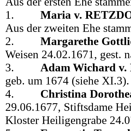
Aus der ersten Ehe stamme
1.
Maria
v. RETZD
Aus der zweiten Ehe stam
2.
Margarethe Gottli
Weisen
24.02.1671
, gest.
n
3.
Adam Wichard
v.
geb.
um 1674
(siehe
XI.3
).
4.
Christina Dorothe
29.06.1677
,
Stiftsdame He
Kloster Heiligengrabe
24.0