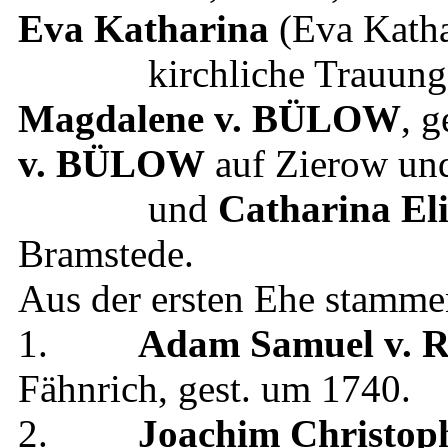
Eva Katharina
(Eva Katha
kirchliche Trauung 
Magdalene
v. BÜLOW
, g
v. BÜLOW
auf Zierow un
und
Catharina El
Bramstede
.
Aus der ersten Ehe stamme
1.
Adam Samuel
v. 
Fähnrich
, gest.
um 1740
.
2.
Joachim Christop