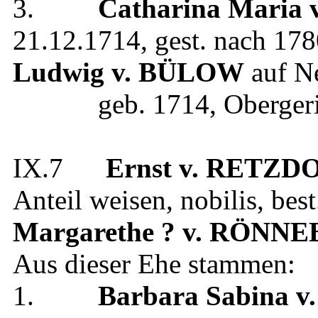
3.
Catharina Maria
21.12.1714
, gest.
nach 178
Ludwig
v. BÜLOW
auf N
geb.
1714
,
Obergeri
IX.7
Ernst
v. RETZD
Anteil weisen
,
nobilis
, bes
Margarethe
? v. RÖNN
Aus dieser Ehe stammen:
1.
Barbara Sabina
v