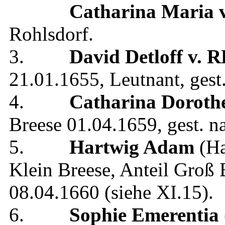
Catharina Maria
Rohlsdorf
.
3.
David Detloff
v. 
21.01.1655
,
Leutnant
, gest
4.
Catharina Doroth
Breese
01.04.1659
, gest.
n
5.
Hartwig Adam
(Ha
Klein Breese, Anteil Groß 
08.04.1660
(siehe
XI.15
).
6.
Sophie Emerentia