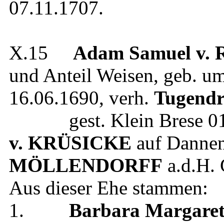
07.11.1707
.
X.15
Adam Samuel
v.
und Anteil Weisen
, geb.
um
16.06.1690
, verh.
Tugendr
gest.
Klein Brese
0
v. KRÜSICKE
auf Danne
MÖLLENDORFF
a.d.H. 
Aus dieser Ehe stammen:
1.
Barbara Margare