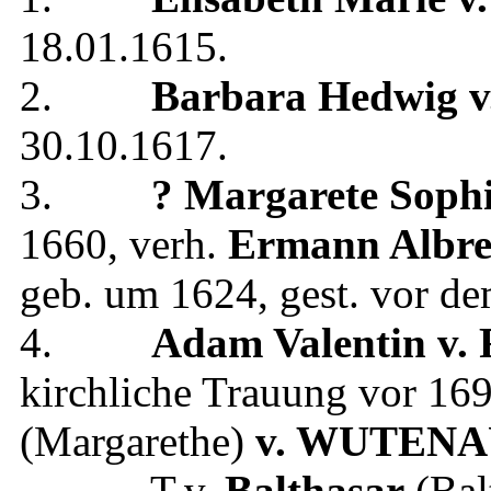
18.01.1615
.
2.
Barbara Hedwig
v
30.10.1617
.
3.
? Margarete Soph
1660
, verh.
Ermann Albre
geb.
um 1624
, gest.
vor de
4.
Adam Valentin
v.
kirchliche Trauung
vor 16
(Margarethe)
v. WUTENA
T.v.
Balthasar
(Bal