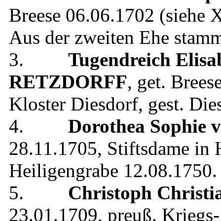
Breese
06.06.1702
(siehe
X
Aus der zweiten Ehe stam
3.
Tugendreich Elis
RETZDORFF
, get.
Brees
Kloster Diesdorf
, gest.
Die
4.
Dorothea Sophie
v
28.11.1705
,
Stiftsdame in 
Heiligengrabe
12.08.1750
.
5.
Christoph Christi
23.01.1709
,
preuß. Kriegs