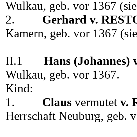
Wulkau
, geb.
vor 1367
(si
2.
Gerhard
v. REST
Kamern
, geb.
vor 1367
(si
II.1
Hans (Johannes)
Wulkau
, geb.
vor 1367
.
Kind:
1.
Claus
vermutet
v.
Herrschaft Neuburg
, geb.
v