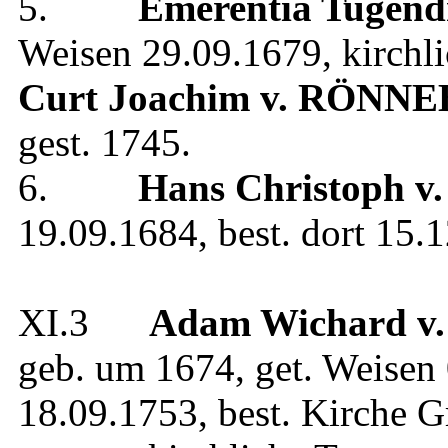
5.
Emerentia Tugend
Weisen
29.09.1679
, kirch
Curt Joachim
v. RÖNN
gest.
1745
.
6.
Hans Christoph
v
19.09.1684
, best. dort
15.1
XI.3
Adam Wichard
v
geb.
um 1674
, get.
Weisen
18.09.1753
, best.
Kirche G