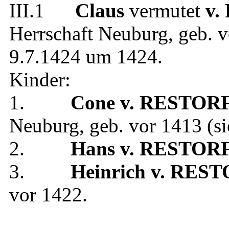
III.1
Claus
vermutet
v.
Herrschaft Neuburg
, geb.
v
9.7.1424
um 1424
.
Kinder:
1.
Cone
v. RESTOR
Neuburg
, geb.
vor 1413
(s
2.
Hans
v. RESTOR
3.
Heinrich
v. REST
vor 1422
.