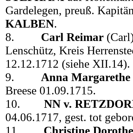
Gardelegen
,
preuß. Kapitä
KALBEN
.
8.
Carl Reimar
(Carl
Lenschütz, Kreis Herrenste
12.12.1712
(siehe
XII.14
).
9.
Anna Margarethe 
Breese
01.09.1715
.
10.
NN
v. RETZDOR
04.06.1717
, gest.
tot gebor
11.
Christine Doroth