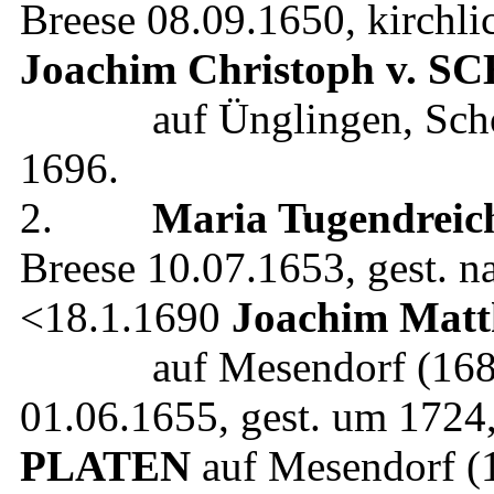
Breese
08.09.1650
, kirchl
Joachim Christoph
v. S
auf Ünglingen, Schön
1696
.
2.
Maria Tugendreic
Breese
10.07.1653
, gest.
n
<18.1.1690
Joachim Matt
auf Mesendorf (1682
01.06.1655
, gest.
um 1724
PLATEN
auf Mesendorf (