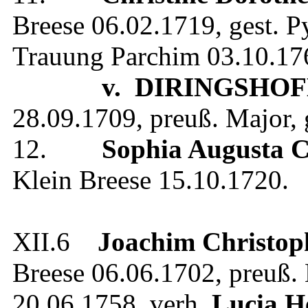
Breese
06.02.1719
, gest.
Py
Trauung
Parchim
03.10.17
v. DIRINGSHOF
28.09.1709
,
preuß. Major
,
12.
Sophia Augusta C
Klein Breese
15.10.1720
.
XII.6
Joachim Christop
Breese
06.06.1702
,
preuß.
20.06.1758
, verh.
Lucia H