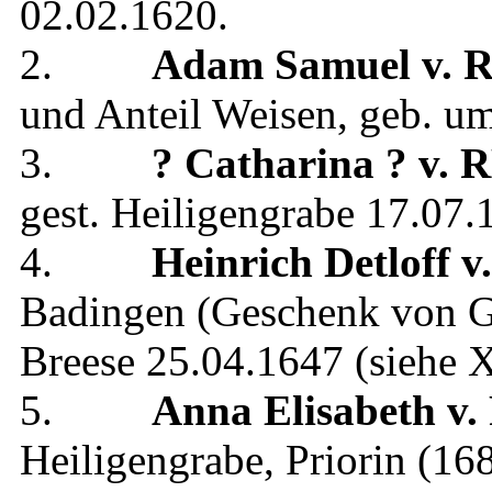
02.02.1620
.
2.
Adam Samuel
v. 
und Anteil Weisen
, geb.
um
3.
? Catharina
? v.
gest.
Heiligengrabe
17.07.
4.
Heinrich Detloff
v
Badingen (Geschenk von G
Breese
25.04.1647
(siehe
X
5.
Anna Elisabeth
v.
Heiligengrabe, Priorin (16