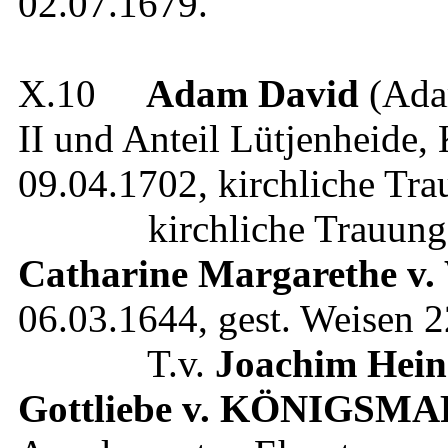
02.07.1679
.
X.10
Adam David
(Ada
II und Anteil Lütjenheide
,
09.04.1702
, kirchliche Tr
kirchliche Trauung 
Catharine Margarethe
v.
06.03.1644
, gest.
Weisen
2
T.v.
Joachim Hein
Gottliebe
v. KÖNIGSM