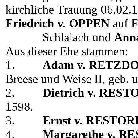
kirchliche Trauung
06.02.
Friedrich
v. OPPEN
auf F
Schlalach
und
Ann
Aus dieser Ehe stammen:
1.
Adam
v. RETZD
Breese und Weise II
, geb.
2.
Dietrich
v. REST
1598
.
3.
Ernst
v. RESTOR
4.
Margarethe
v. R