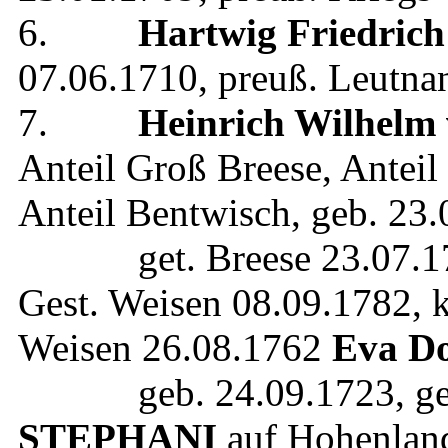
6.
Hartwig Friedrich
07.06.1710
,
preuß. Leutna
7.
Heinrich Wilhelm
Anteil Groß Breese, Anteil
Anteil Bentwisch
, geb.
23.
get.
Breese
23.07.1
Gest.
Weisen
08.09.1782
, 
Weisen
26.08.1762
Eva Do
geb.
24.09.1723
, g
STEPHANI
auf Hohenland