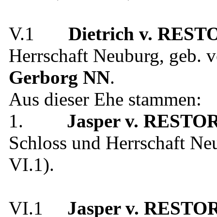
V.1
Dietrich
v. REST
Herrschaft Neuburg
, geb.
v
Gerborg
NN
.
Aus dieser Ehe stammen:
1.
Jasper
v. RESTO
Schloss und Herrschaft Ne
VI.1
).
VI.1
Jasper
v. RESTO