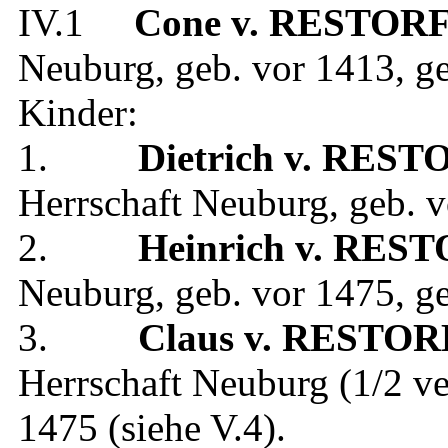
IV.1
Cone
v. RESTOR
Neuburg
, geb.
vor 1413
, g
Kinder:
1.
Dietrich
v. REST
Herrschaft Neuburg
, geb.
v
2.
Heinrich
v. REST
Neuburg
, geb.
vor 1475
, g
3.
Claus
v. RESTOR
Herrschaft Neuburg (1/2 ve
1475
(siehe
V.4
).