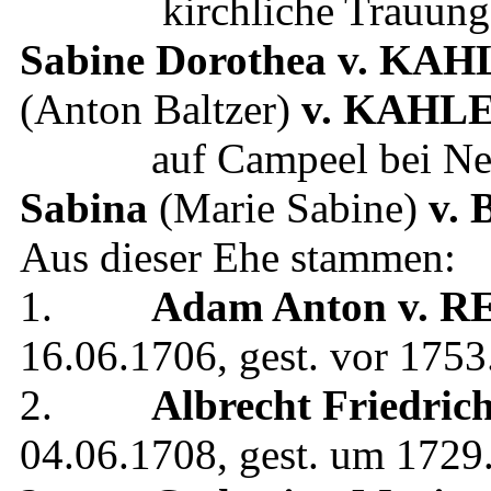
kirchliche Trauun
Sabine Dorothea
v. KAH
(Anton Baltzer)
v. KAHL
auf Campeel bei Neus
Sabina
(Marie Sabine)
v.
Aus dieser Ehe stammen:
1.
Adam Anton
v. 
16.06.1706
, gest.
vor 1753
2.
Albrecht Friedric
04.06.1708
, gest.
um 1729