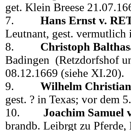
get.
Klein Breese
21.07.16
7.
Hans Ernst
v. RE
Leutnant
, gest.
vermutlich 
8.
Christoph Balthas
Badingen (Retzdorfshof u
08.12.1669
(siehe
XI.20
).
9.
Wilhelm Christia
gest.
? in Texas; vor dem 5
10.
Joachim Samuel
v
brandb. Leibrgt zu Pferde,