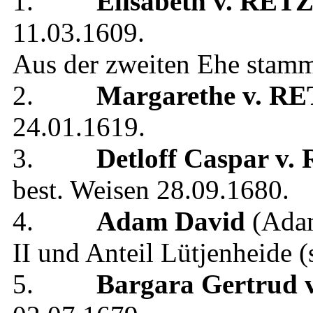
1.
Elisabeth
v. RET
11.03.1609
.
Aus der zweiten Ehe stam
2.
Margarethe
v. R
24.01.1619
.
3.
Detloff Caspar
v.
best.
Weisen
28.09.1680
.
4.
Adam David
(Ada
II und Anteil Lütjenheide
(
5.
Bargara Gertrud