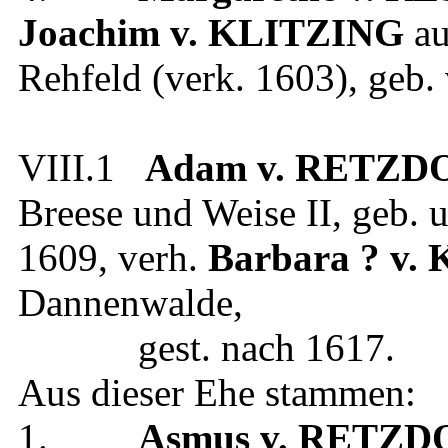
Joachim
v. KLITZING
au
Rehfeld (verk. 1603)
, geb.
VIII.1
Adam
v. RETZD
Breese und Weise II
, geb.
1609
, verh.
Barbara
? v.
Dannenwalde
,
gest.
nach 1617
.
Aus dieser Ehe stammen:
1.
Asmus
v. RETZD