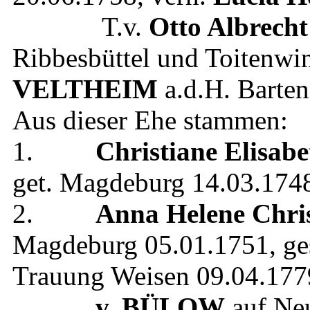
T.v.
Otto Albrecht
Ribbesbüttel und Toitenwi
VELTHEIM
a.d.H. Barten
Aus dieser Ehe stammen:
1.
Christiane Elisabe
get.
Magdeburg
14.03.174
2.
Anna Helene Chris
Magdeburg
05.01.1751
, ge
Trauung
Weisen
09.04.177
v. BÜLOW
auf Ne