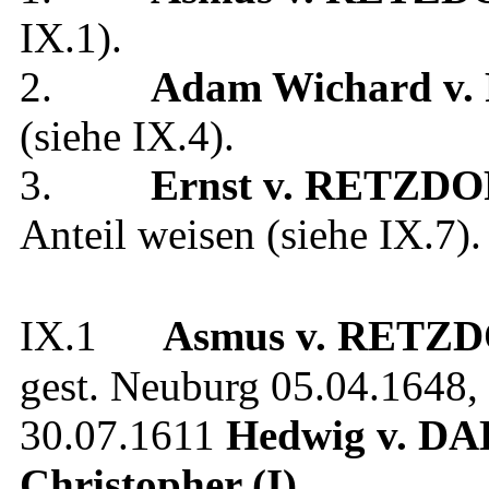
IX.1
).
2.
Adam Wichard
v.
(siehe
IX.4
).
3.
Ernst
v. RETZDO
Anteil weisen
(siehe
IX.7
).
IX.1
Asmus
v. RETZ
gest.
Neuburg
05.04.1648
,
30.07.1611
Hedwig
v. D
Christopher (I)