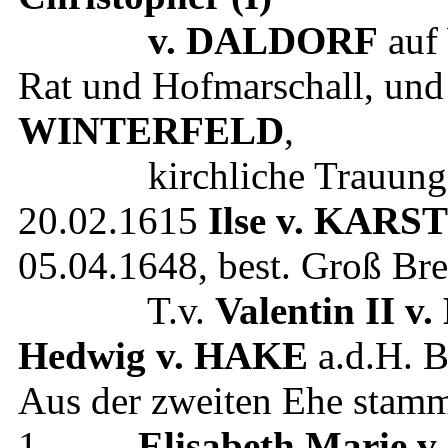
v. DALDORF
auf 
Rat und Hofmarschall
, un
WINTERFELD
,
kirchliche Trauung 
20.02.1615
Ilse
v. KARS
05.04.1648
, best.
Groß Bre
T.v.
Valentin II
v.
Hedwig
v. HAKE
a.d.H. B
Aus der zweiten Ehe stam
1.
Elisabeth Marie
v