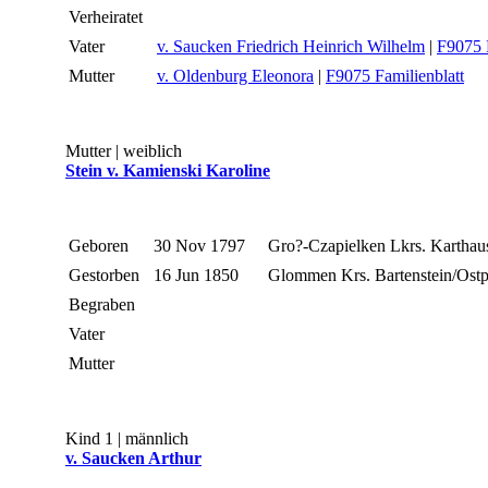
Verheiratet
Vater
v. Saucken Friedrich Heinrich Wilhelm
|
F9075 F
Mutter
v. Oldenburg Eleonora
|
F9075 Familienblatt
Mutter | weiblich
Stein v. Kamienski Karoline
Geboren
30 Nov 1797
Gro?-Czapielken Lkrs. Karthau
Gestorben
16 Jun 1850
Glommen Krs. Bartenstein/Ost
Begraben
Vater
Mutter
Kind 1 | männlich
v. Saucken Arthur