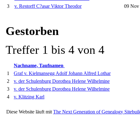
3
v. Restorff C?asar Viktor Theodor
09 Nov
Gestorben
Treffer 1 bis 4 von 4
Nachname, Taufnamen
1
Graf v. Kielmansegg Adolf Johann Alfred Lothar
2
v. der Schulenburg Dorothea Helene Wilhelmine
3
v. der Schulenburg Dorothea Helene Wilhelmine
4
v. Klitzing Karl
Diese Website läuft mit
The Next Generation of Genealogy Sitebuil