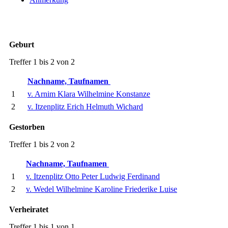
Geburt
Treffer 1 bis 2 von 2
Nachname, Taufnamen
1
v. Arnim Klara Wilhelmine Konstanze
2
v. Itzenplitz Erich Helmuth Wichard
Gestorben
Treffer 1 bis 2 von 2
Nachname, Taufnamen
1
v. Itzenplitz Otto Peter Ludwig Ferdinand
2
v. Wedel Wilhelmine Karoline Friederike Luise
Verheiratet
Treffer 1 bis 1 von 1