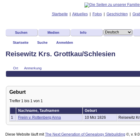
Startseite
|
Aktuelles
|
Fotos
|
Geschichten
|
Grab
Suchen
Medien
Info
Startseite
Suche
Anmelden
Reisewitz Krs. Grottkau/Schlesien
Ort
Anmerkung
Geburt
Treffer 1 bis 1 von 1
Nachname, Taufnamen
Geburt
1
Freiin v. Rottenberg Anna
10 Mrz 1826
Reisewitz Kr
Diese Website läuft mit
The Next Generation of Genealogy Sitebuilding
©, v. 9.