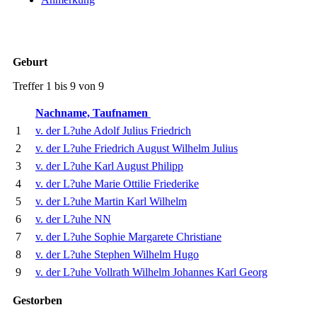
Geburt
Treffer 1 bis 9 von 9
Nachname, Taufnamen
1
v. der L?uhe Adolf Julius Friedrich
2
v. der L?uhe Friedrich August Wilhelm Julius
3
v. der L?uhe Karl August Philipp
4
v. der L?uhe Marie Ottilie Friederike
5
v. der L?uhe Martin Karl Wilhelm
6
v. der L?uhe NN
7
v. der L?uhe Sophie Margarete Christiane
8
v. der L?uhe Stephen Wilhelm Hugo
9
v. der L?uhe Vollrath Wilhelm Johannes Karl Georg
Gestorben