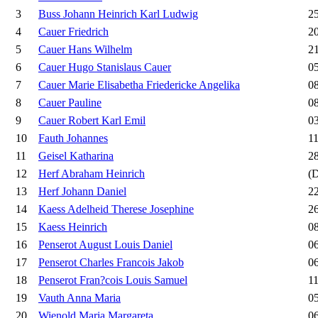
3
Buss Johann Heinrich Karl Ludwig
25
4
Cauer Friedrich
20
5
Cauer Hans Wilhelm
21
6
Cauer Hugo Stanislaus Cauer
05
7
Cauer Marie Elisabetha Friedericke Angelika
08
8
Cauer Pauline
08
9
Cauer Robert Karl Emil
03
10
Fauth Johannes
11
11
Geisel Katharina
28
12
Herf Abraham Heinrich
(D
13
Herf Johann Daniel
22
14
Kaess Adelheid Therese Josephine
26
15
Kaess Heinrich
08
16
Penserot August Louis Daniel
06
17
Penserot Charles Francois Jakob
06
18
Penserot Fran?cois Louis Samuel
11
19
Vauth Anna Maria
05
20
Wienold Maria Margareta
06