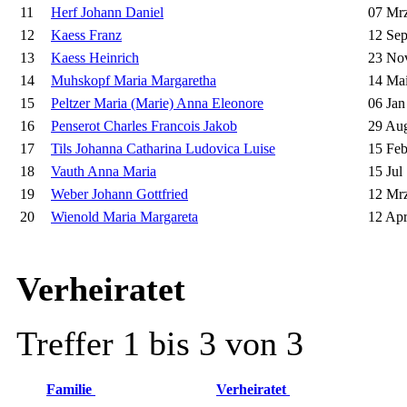
11
Herf Johann Daniel
07 Mrz
12
Kaess Franz
12 Sep
13
Kaess Heinrich
23 No
14
Muhskopf Maria Margaretha
14 Mai
15
Peltzer Maria (Marie) Anna Eleonore
06 Jan
16
Penserot Charles Francois Jakob
29 Au
17
Tils Johanna Catharina Ludovica Luise
15 Feb
18
Vauth Anna Maria
15 Jul
19
Weber Johann Gottfried
12 Mrz
20
Wienold Maria Margareta
12 Apr
Verheiratet
Treffer 1 bis 3 von 3
Familie
Verheiratet