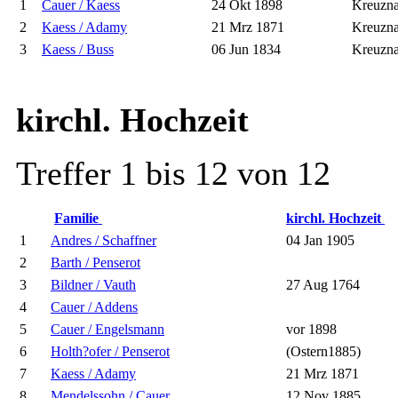
1
Cauer / Kaess
24 Okt 1898
Kreuzn
2
Kaess / Adamy
21 Mrz 1871
Kreuzn
3
Kaess / Buss
06 Jun 1834
Kreuzn
kirchl. Hochzeit
Treffer 1 bis 12 von 12
Familie
kirchl. Hochzeit
1
Andres / Schaffner
04 Jan 1905
2
Barth / Penserot
3
Bildner / Vauth
27 Aug 1764
4
Cauer / Addens
5
Cauer / Engelsmann
vor 1898
6
Holth?ofer / Penserot
(Ostern1885)
7
Kaess / Adamy
21 Mrz 1871
8
Mendelssohn / Cauer
12 Nov 1885