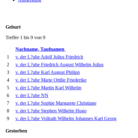
Geburt
Treffer 1 bis 9 von 9
Nachname, Taufnamen
1
v. der L?uhe Adolf Julius Friedrich
2
v. der L?uhe Friedrich August Wilhelm Julius
3
v. der L?uhe Karl August Philipp
4
v. der L?uhe Marie Ottilie Friederike
5
v. der L?uhe Martin Karl Wilhelm
6
v. der L?uhe NN
7
v. der L?uhe Sophie Margarete Christiane
8
v. der L?uhe Stephen Wilhelm Hugo
9
v. der L?uhe Vollrath Wilhelm Johannes Karl Georg
Gestorben