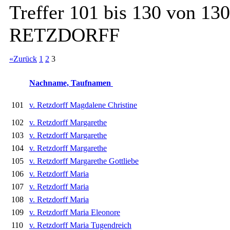
Treffer 101 bis 130 von 130
RETZDORFF
«Zurück
1
2
3
Nachname, Taufnamen
101
v. Retzdorff Magdalene Christine
102
v. Retzdorff Margarethe
103
v. Retzdorff Margarethe
104
v. Retzdorff Margarethe
105
v. Retzdorff Margarethe Gottliebe
106
v. Retzdorff Maria
107
v. Retzdorff Maria
108
v. Retzdorff Maria
109
v. Retzdorff Maria Eleonore
110
v. Retzdorff Maria Tugendreich