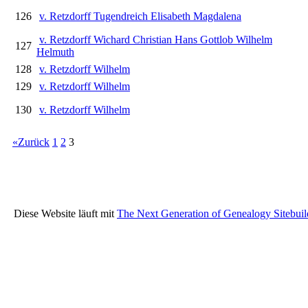
126
v. Retzdorff Tugendreich Elisabeth Magdalena
v. Retzdorff Wichard Christian Hans Gottlob Wilhelm
127
Helmuth
128
v. Retzdorff Wilhelm
129
v. Retzdorff Wilhelm
130
v. Retzdorff Wilhelm
«Zurück
1
2
3
Diese Website läuft mit
The Next Generation of Genealogy Sitebuil