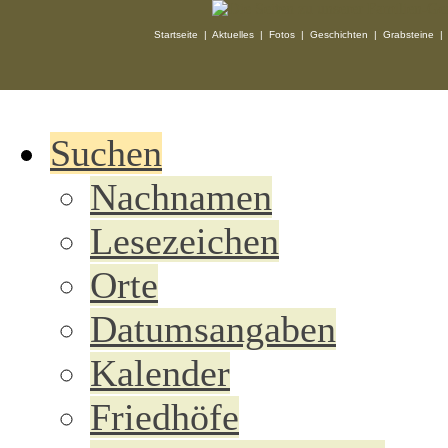
Startseite
|
Aktuelles
|
Fotos
|
Geschichten
|
Grabsteine
Suchen
Nachnamen
Lesezeichen
Orte
Datumsangaben
Kalender
Friedhöfe