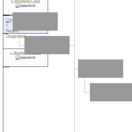
v. Meseberg Claus
v. Retzdorff ? Anna
v. Burghagen Kuno