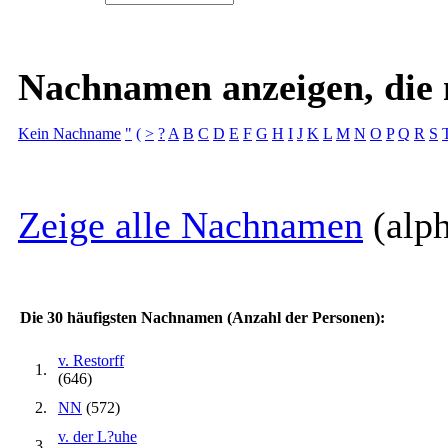
Nachnamen anzeigen, die m
Kein Nachname
"
(
>
?
A
B
C
D
E
F
G
H
I
J
K
L
M
N
O
P
Q
R
S
Zeige alle Nachnamen
(alph
Die 30 häufigsten Nachnamen (Anzahl der Personen):
v. Restorff
1.
(646)
2.
NN
(572)
v. der L?uhe
3.