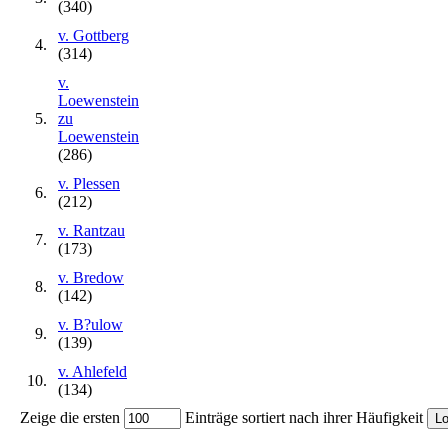
(340)
v. Gottberg
4.
(314)
v.
Loewenstein
5.
zu
Loewenstein
(286)
v. Plessen
6.
(212)
v. Rantzau
7.
(173)
v. Bredow
8.
(142)
v. B?ulow
9.
(139)
v. Ahlefeld
10.
(134)
Zeige die ersten
Einträge sortiert nach ihrer Häufigkeit