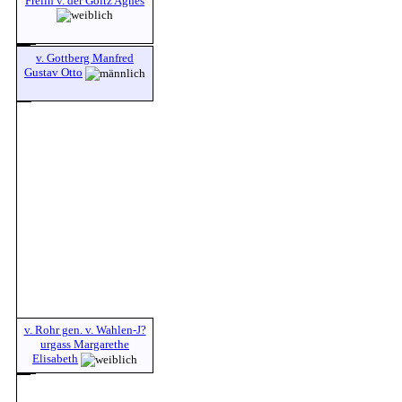
Freiin v. der Goltz Agnes
v. Gottberg Manfred
Gustav Otto
v. Rohr gen. v. Wahlen-J?
urgass Margarethe
Elisabeth