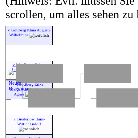
(Hinweis: Evtl. müssen Sie 
scrollen, um alles sehen zu
v. Gottberg Klara Auguste
Wilhelmine
v. Windheim Hubert
Ludwig
v. Gottberg Erika
Margarethe Ferdinande
Agnes
v. Brederlow Hans-
WittichLudolf