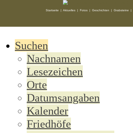
Startseite
|
Aktuelles
|
Fotos
|
Geschichten
|
Grabsteine
Suchen
Nachnamen
Lesezeichen
Orte
Datumsangaben
Kalender
Friedhöfe