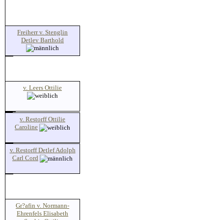
Freiherr v. Stenglin
Detlev Barthold
v. Leers Ottilie
v. Restorff Ottilie
Caroline
v. Restorff Detlef Adolph
Carl Cord
Gr?afin v. Normann-
Ehrenfels Elisabeth