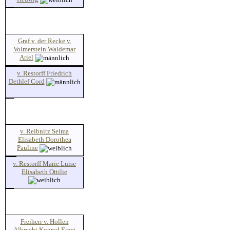
Graf v. der Recke v.
Volmerstein Waldemar
Ariel
v. Restorff Friedrich
Dethlef Cord
v. Reibnitz Selma
Elisabeth Dorothea
Pauline
v. Restorff Marie Luise
Elisabeth Ottilie
Freiherr v. Hollen
Albrecht Konrad Ernst