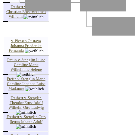
Freiherr v. Stenglin
Christian Ernst Heinrich
Wilhelm
v. Plessen Gustava
Johanna Friederike
Fernanda
Freiin v. Stenglin Luise
Caroline Marie
Wilhelmine Helene
Freiin v. Stenglin Marie
Caroline Johanna Luise
Marianne
Freiherr v. Stenglin
Theodor Ernst Adolf
Wilhelm Otto Ludwig
Freiherr v. Stenglin Otto
Sertus Johann Adolf