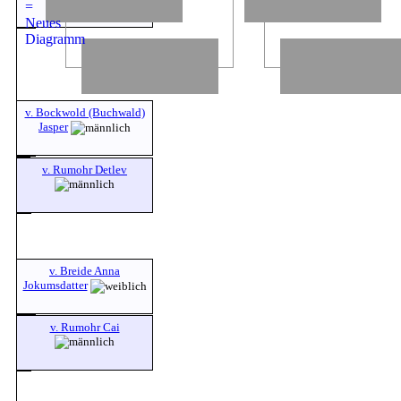
v. Bockwold (Buchwald)
Jasper
v. Rumohr Detlev
v. Breide Anna
Jokumsdatter
v. Rumohr Cai