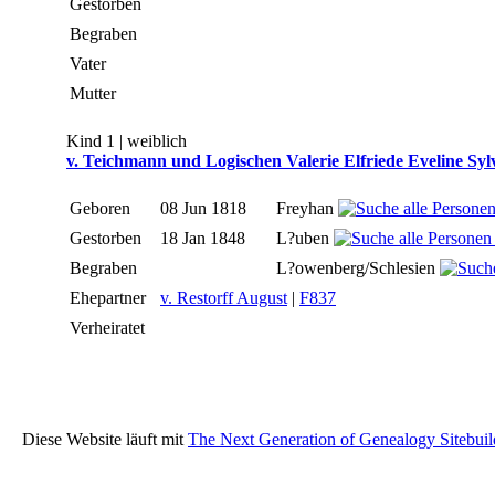
Gestorben
Begraben
Vater
Mutter
Kind 1 | weiblich
v. Teichmann und Logischen Valerie Elfriede Eveline Syl
Geboren
08 Jun 1818
Freyhan
Gestorben
18 Jan 1848
L?uben
Begraben
L?owenberg/Schlesien
Ehepartner
v. Restorff August
|
F837
Verheiratet
Diese Website läuft mit
The Next Generation of Genealogy Sitebuil