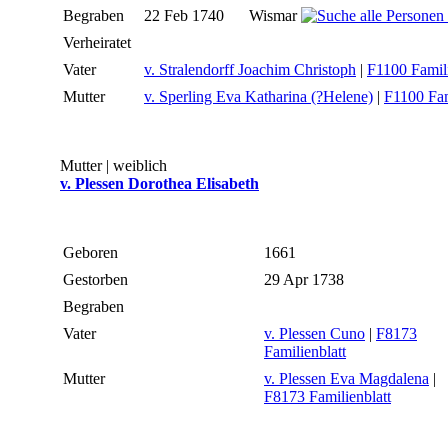
Begraben
22 Feb 1740
Wismar
Verheiratet
Vater
v. Stralendorff Joachim Christoph
|
F1100 Famili
Mutter
v. Sperling Eva Katharina (?Helene)
|
F1100 Fam
Mutter | weiblich
v. Plessen Dorothea Elisabeth
Geboren
1661
Gestorben
29 Apr 1738
Begraben
Vater
v. Plessen Cuno
|
F8173
Familienblatt
Mutter
v. Plessen Eva Magdalena
|
F8173 Familienblatt