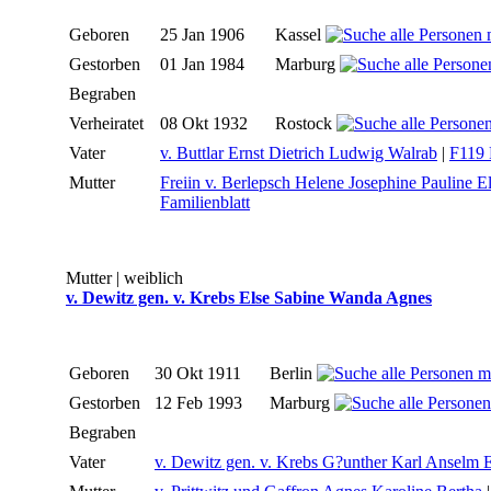
Geboren
25 Jan 1906
Kassel
Gestorben
01 Jan 1984
Marburg
Begraben
Verheiratet
08 Okt 1932
Rostock
Vater
v. Buttlar Ernst Dietrich Ludwig Walrab
|
F119 
Mutter
Freiin v. Berlepsch Helene Josephine Pauline E
Familienblatt
Mutter | weiblich
v. Dewitz gen. v. Krebs Else Sabine Wanda Agnes
Geboren
30 Okt 1911
Berlin
Gestorben
12 Feb 1993
Marburg
Begraben
Vater
v. Dewitz gen. v. Krebs G?unther Karl Anselm E