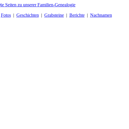
|
Fotos
|
Geschichten
|
Grabsteine
|
Berichte
|
Nachnamen