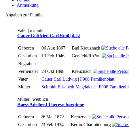
Anmerkung
Angaben zur Familie
Vater | männlich
Cauer Gottfried Carl Emil [d.J.]
Geboren
06 Aug 1867
Bad Kreuznach
Gestorben
13 Feb 1946
Gersfeld/Rh?on
Begraben
Verheiratet
24 Okt 1898
Kreuznach
Vater
Cauer Carl Ludwig
|
F908 Familienblatt
Mutter
Schmidt Elisabeth Magdalene
|
F908 Familienbl
Mutter | weiblich
Kaess Adelheid Therese Josephine
Geboren
26 Mai 1872
Kreuznach
Gestorben
23 Feb 1934
Berlin-Charlottenburg