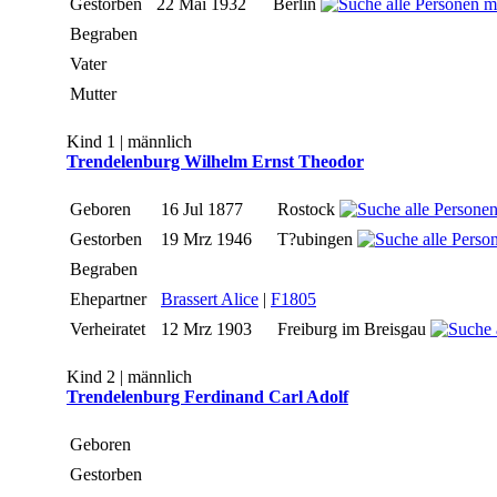
Gestorben
22 Mai 1932
Berlin
Begraben
Vater
Mutter
Kind 1 | männlich
Trendelenburg Wilhelm Ernst Theodor
Geboren
16 Jul 1877
Rostock
Gestorben
19 Mrz 1946
T?ubingen
Begraben
Ehepartner
Brassert Alice
|
F1805
Verheiratet
12 Mrz 1903
Freiburg im Breisgau
Kind 2 | männlich
Trendelenburg Ferdinand Carl Adolf
Geboren
Gestorben