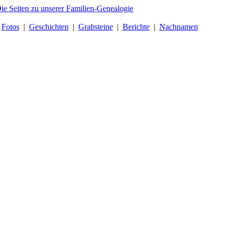
|
Fotos
|
Geschichten
|
Grabsteine
|
Berichte
|
Nachnamen