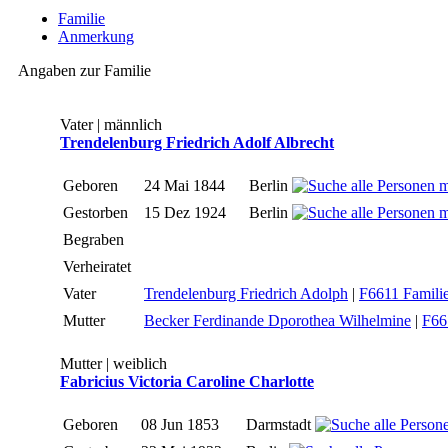
Familie
Anmerkung
Angaben zur Familie
Vater | männlich
Trendelenburg Friedrich Adolf Albrecht
Geboren
24 Mai 1844
Berlin
Gestorben
15 Dez 1924
Berlin
Begraben
Verheiratet
Vater
Trendelenburg Friedrich Adolph
|
F6611 Familie
Mutter
Becker Ferdinande Dporothea Wilhelmine
|
F66
Mutter | weiblich
Fabricius Victoria Caroline Charlotte
Geboren
08 Jun 1853
Darmstadt