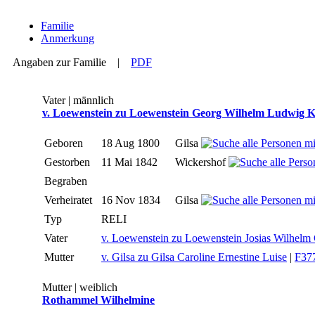
Familie
Anmerkung
Angaben zur Familie
|
PDF
Vater | männlich
v. Loewenstein zu Loewenstein Georg Wilhelm Ludwig K
Geboren
18 Aug 1800
Gilsa
Gestorben
11 Mai 1842
Wickershof
Begraben
Verheiratet
16 Nov 1834
Gilsa
Typ
RELI
Vater
v. Loewenstein zu Loewenstein Josias Wilhelm 
Mutter
v. Gilsa zu Gilsa Caroline Ernestine Luise
|
F377
Mutter | weiblich
Rothammel Wilhelmine