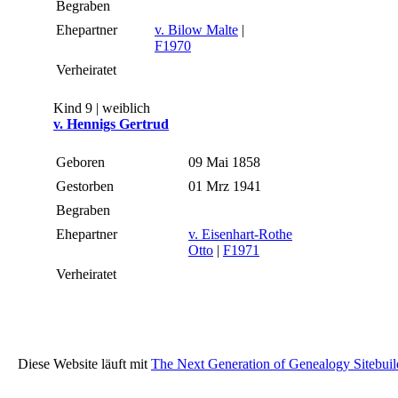
Begraben
Ehepartner
v. Bilow Malte
|
F1970
Verheiratet
Kind 9 | weiblich
v. Hennigs Gertrud
Geboren
09 Mai 1858
Gestorben
01 Mrz 1941
Begraben
Ehepartner
v. Eisenhart-Rothe
Otto
|
F1971
Verheiratet
Diese Website läuft mit
The Next Generation of Genealogy Sitebuil