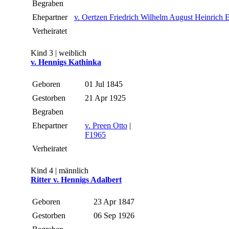
Begraben
Ehepartner
v. Oertzen Friedrich Wilhelm August Heinrich E
Verheiratet
Kind 3 | weiblich
v. Hennigs Kathinka
Geboren
01 Jul 1845
Gestorben
21 Apr 1925
Begraben
Ehepartner
v. Preen Otto
|
F1965
Verheiratet
Kind 4 | männlich
Ritter v. Hennigs Adalbert
Geboren
23 Apr 1847
Gestorben
06 Sep 1926