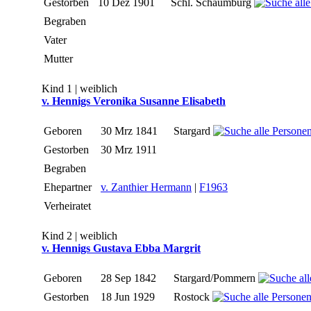
Gestorben
10 Dez 1901
Schl. Schaumburg
Begraben
Vater
Mutter
Kind 1 | weiblich
v. Hennigs Veronika Susanne Elisabeth
Geboren
30 Mrz 1841
Stargard
Gestorben
30 Mrz 1911
Begraben
Ehepartner
v. Zanthier Hermann
|
F1963
Verheiratet
Kind 2 | weiblich
v. Hennigs Gustava Ebba Margrit
Geboren
28 Sep 1842
Stargard/Pommern
Gestorben
18 Jun 1929
Rostock