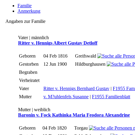
Familie
Anmerkung
Angaben zur Familie
Vater | männlich
Ritter v. Hennigs Albert Gustav Detloff
Geboren
04 Feb 1816
Greifswald
Gestorben
12 Jun 1900
Hildburghausen
Begraben
Verheiratet
Vater
Ritter v. Hennigs Bernhard Gustav
|
F1955 Famil
Mutter
v. M?uhlenfels Susanne
|
F1955 Familienblatt
Mutter | weiblich
Baronin v. Fock Kathinka Maria Feodora Alexandrine
Geboren
04 Feb 1820
Torgau