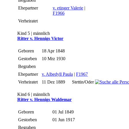
Begraben
Ehepartner
v. etinger Valerie
|
F1966
Verheiratet
Kind 5 | männlich
Ritter v. Hennigs Victor
Geboren
18 Apr 1848
Gestorben
10 Mrz 1930
Begraben
Ehepartner
v. Albedyll Paula
|
F1967
Verheiratet
11 Dez 1889
Stettin/Oder
Kind 6 | männlich
Ritter v. Hennigs Waldemar
Geboren
01 Jul 1849
Gestorben
01 Jun 1917
Begraben