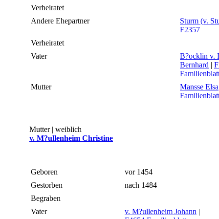
Verheiratet
Andere Ehepartner
Sturm (v. St
F2357
Verheiratet
Vater
B?ocklin v.
Bernhard
|
F
Familienblat
Mutter
Mansse Elsa
Familienblat
Mutter | weiblich
v. M?ullenheim Christine
Geboren
vor 1454
Gestorben
nach 1484
Begraben
Vater
v. M?ullenheim Johann
|