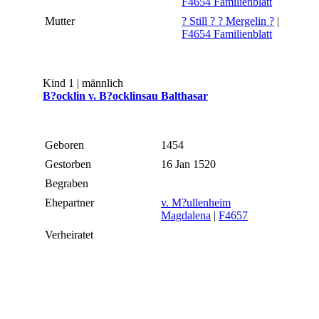
F4654 Familienblatt
Mutter
? Still ? ? Mergelin ?
|
F4654 Familienblatt
Kind 1 | männlich
B?ocklin v. B?ocklinsau Balthasar
Geboren
1454
Gestorben
16 Jan 1520
Begraben
Ehepartner
v. M?ullenheim
Magdalena
|
F4657
Verheiratet