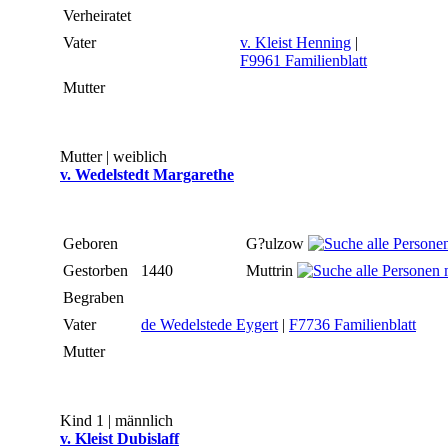
Verheiratet
Vater
v. Kleist Henning
|
F9961 Familienblatt
Mutter
Mutter | weiblich
v. Wedelstedt Margarethe
Geboren
G?ulzow
Gestorben
1440
Muttrin
Begraben
Vater
de Wedelstede Eygert
|
F7736 Familienblatt
Mutter
Kind 1 | männlich
v. Kleist Dubislaff