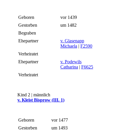
Geboren
vor 1439
Gestorben
um 1482
Begraben
Ehepartner
v. Glasenapp
Michaela
|
F2590
Verheiratet
Ehepartner
v. Podewils
Catharina
|
F6625
Verheiratet
Kind 2 | männlich
v. Kleist Bisprow (III. 1)
Geboren
vor 1477
Gestorben
um 1493