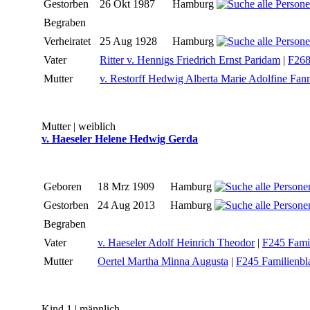
Gestorben
26 Okt 1987
Hamburg
Begraben
Verheiratet
25 Aug 1928
Hamburg
Vater
Ritter v. Hennigs Friedrich Ernst Paridam
|
F268
Mutter
v. Restorff Hedwig Alberta Marie Adolfine Fan
Mutter | weiblich
v. Haeseler Helene Hedwig Gerda
Geboren
18 Mrz 1909
Hamburg
Gestorben
24 Aug 2013
Hamburg
Begraben
Vater
v. Haeseler Adolf Heinrich Theodor
|
F245 Famil
Mutter
Oertel Martha Minna Augusta
|
F245 Familienbla
Kind 1 | männlich