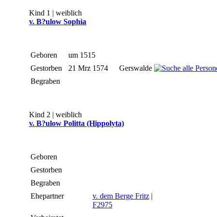
Kind 1 | weiblich
v. B?ulow Sophia
Geboren
um 1515
Gestorben
21 Mrz 1574
Gerswalde
Begraben
Kind 2 | weiblich
v. B?ulow Politta (Hippolyta)
Geboren
Gestorben
Begraben
Ehepartner
v. dem Berge Fritz
|
F2975