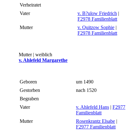
Verheiratet
Vater
v. B?ulow Friedrich
|
F2978 Familienblatt
Mutter
v. Quitzow Sophie
|
F2978 Familienblatt
Mutter | weiblich
v. Ahlefeld Margarethe
Geboren
um 1490
Gestorben
nach 1520
Begraben
Vater
v. Ahlefeld Hans
|
F2977
Familienblatt
Mutter
Rosenkrantz Elsabe
|
F2977 Familienblatt