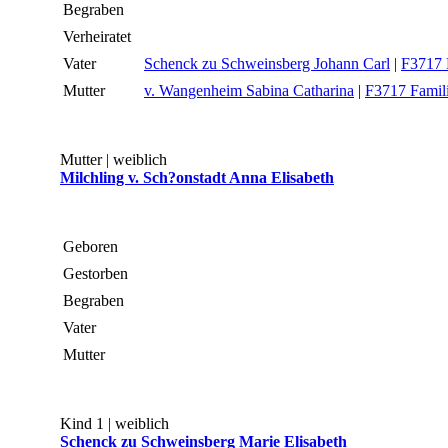
Begraben
Verheiratet
Vater
Schenck zu Schweinsberg Johann Carl
|
F3717 F
Mutter
v. Wangenheim Sabina Catharina
|
F3717 Famili
Mutter | weiblich
Milchling v. Sch?onstadt Anna Elisabeth
Geboren
Gestorben
Begraben
Vater
Mutter
Kind 1 | weiblich
Schenck zu Schweinsberg Marie Elisabeth