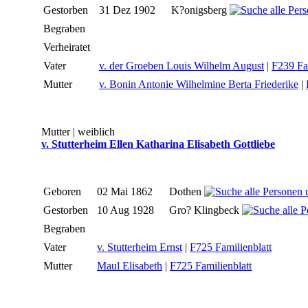
Gestorben
31 Dez 1902
K?onigsberg
Begraben
Verheiratet
Vater
v. der Groeben Louis Wilhelm August
|
F239 Fam
Mutter
v. Bonin Antonie Wilhelmine Berta Friederike
|
Mutter | weiblich
v. Stutterheim Ellen Katharina Elisabeth Gottliebe
Geboren
02 Mai 1862
Dothen
Gestorben
10 Aug 1928
Gro? Klingbeck
Begraben
Vater
v. Stutterheim Ernst
|
F725 Familienblatt
Mutter
Maul Elisabeth
|
F725 Familienblatt