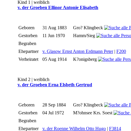
Kind 1 | weiblich
v. der Groeben Ellinor Antonie Elisabeth
Geboren
31 Aug 1883
Gro? Klingbeck
Gestorben
11 Jun 1970
Hamm/Sieg
Begraben
Ehepartner
v. Glasow Ernst Anton Erdmann Peter
|
F200
Verheiratet
05 Aug 1914
K?onigsberg
Kind 2 | weiblich
v. der Groeben Erna Elsbeth Gertrud
Geboren
28 Sep 1884
Gro? Klingbeck
Gestorben
04 Jul 1972
M?ohnsee Krs. Soest
Begraben
Ehepartner
v. der Roenne Wilhelm Otto Hugo
|
F3814