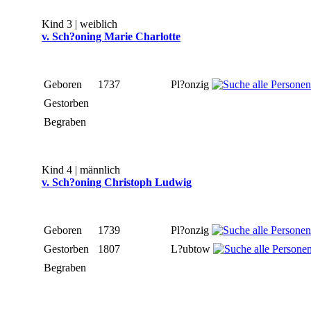
Kind 3 | weiblich
v. Sch?oning Marie Charlotte
Geboren
1737
Pl?onzig
Gestorben
Begraben
Kind 4 | männlich
v. Sch?oning Christoph Ludwig
Geboren
1739
Pl?onzig
Gestorben
1807
L?ubtow
Begraben