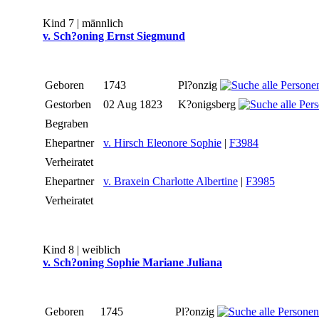
Kind 7 | männlich
v. Sch?oning Ernst Siegmund
Geboren
1743
Pl?onzig
Gestorben
02 Aug 1823
K?onigsberg
Begraben
Ehepartner
v. Hirsch Eleonore Sophie
|
F3984
Verheiratet
Ehepartner
v. Braxein Charlotte Albertine
|
F3985
Verheiratet
Kind 8 | weiblich
v. Sch?oning Sophie Mariane Juliana
Geboren
1745
Pl?onzig