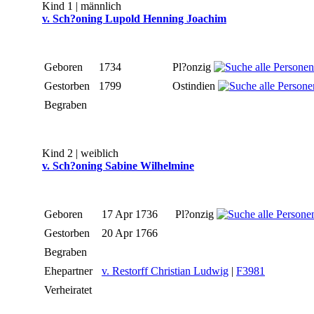
Kind 1 | männlich
v. Sch?oning Lupold Henning Joachim
Geboren
1734
Pl?onzig
Gestorben
1799
Ostindien
Begraben
Kind 2 | weiblich
v. Sch?oning Sabine Wilhelmine
Geboren
17 Apr 1736
Pl?onzig
Gestorben
20 Apr 1766
Begraben
Ehepartner
v. Restorff Christian Ludwig
|
F3981
Verheiratet