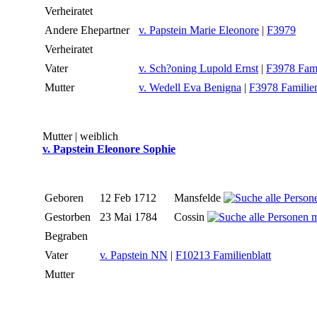
Verheiratet
Andere Ehepartner
v. Papstein Marie Eleonore
|
F3979
Verheiratet
Vater
v. Sch?oning Lupold Ernst
|
F3978 Fami
Mutter
v. Wedell Eva Benigna
|
F3978 Familien
Mutter | weiblich
v. Papstein Eleonore Sophie
Geboren
12 Feb 1712
Mansfelde
Gestorben
23 Mai 1784
Cossin
Begraben
Vater
v. Papstein NN
|
F10213 Familienblatt
Mutter