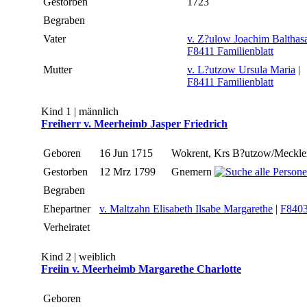
Gestorben
1723
Begraben
Vater
v. Z?ulow Joachim Balthas
F8411 Familienblatt
Mutter
v. L?utzow Ursula Maria
|
F8411 Familienblatt
Kind 1 | männlich
Freiherr v. Meerheimb Jasper Friedrich
Geboren
16 Jun 1715
Wokrent, Krs B?utzow/Meckl
Gestorben
12 Mrz 1799
Gnemern
Begraben
Ehepartner
v. Maltzahn Elisabeth Ilsabe Margarethe
|
F840
Verheiratet
Kind 2 | weiblich
Freiin v. Meerheimb Margarethe Charlotte
Geboren