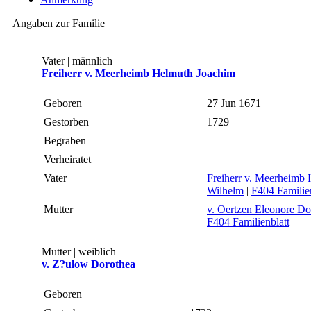
Angaben zur Familie
Vater | männlich
Freiherr v. Meerheimb Helmuth Joachim
Geboren
27 Jun 1671
Gestorben
1729
Begraben
Verheiratet
Vater
Freiherr v. Meerheimb
Wilhelm
|
F404 Familien
Mutter
v. Oertzen Eleonore Do
F404 Familienblatt
Mutter | weiblich
v. Z?ulow Dorothea
Geboren