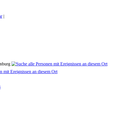
ar
|
enburg
3