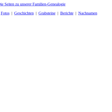
|
Fotos
|
Geschichten
|
Grabsteine
|
Berichte
|
Nachnamen