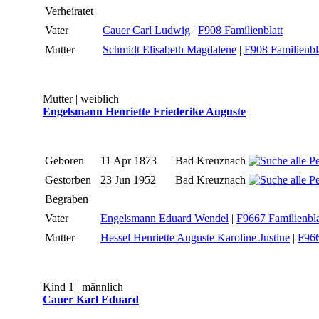
Verheiratet
Vater
Cauer Carl Ludwig
|
F908 Familienblatt
Mutter
Schmidt Elisabeth Magdalene
|
F908 Familienbl
Mutter | weiblich
Engelsmann Henriette Friederike Auguste
Geboren
11 Apr 1873
Bad Kreuznach
Gestorben
23 Jun 1952
Bad Kreuznach
Begraben
Vater
Engelsmann Eduard Wendel
|
F9667 Familienbla
Mutter
Hessel Henriette Auguste Karoline Justine
|
F966
Kind 1 | männlich
Cauer Karl Eduard