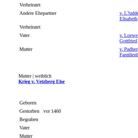
Verheiratet
Andere Ehepartner
v. L?udd
Elisabeth
Verheiratet
Vater
v. Loewe
Gottfried
Mutter
v. Padbe
Familienb
Mutter | weiblich
Krieg v. Vetzberg Else
Geboren
Gestorben
vor 1460
Begraben
Vater
Mutter