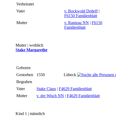
Verheiratet
Vater
v. Bockwold Detleff
|
F6150 Familienblatt
Mutter
v. Rantzau NN
|
F6150
Familienblatt
Mutter | weiblich
Stake Margarethe
Geboren
Gestorben
1550
Lübeck
Begraben
Vater
Stake Claus
|
F4629 Familienblatt
Mutter
v. der Wisch NN
|
F4629 Familienblatt
Kind 1 | männlich