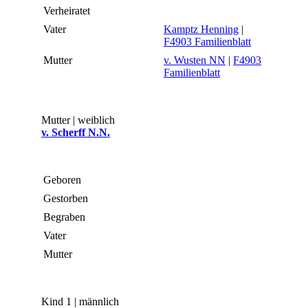
Verheiratet
Vater
Kamptz Henning
|
F4903 Familienblatt
Mutter
v. Wusten NN
|
F4903
Familienblatt
Mutter | weiblich
v. Scherff N.N.
Geboren
Gestorben
Begraben
Vater
Mutter
Kind 1 | männlich