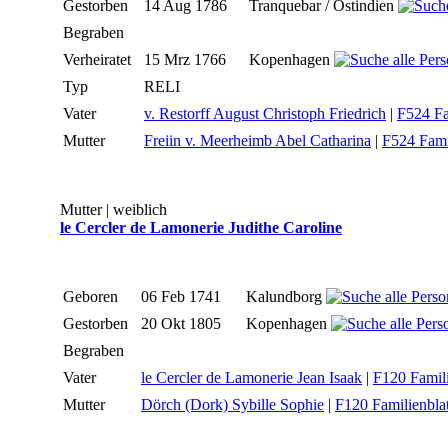
Gestorben
14 Aug 1786
Tranquebar / Ostindien
Begraben
Verheiratet
15 Mrz 1766
Kopenhagen
Typ
RELI
Vater
v. Restorff August Christoph Friedrich
|
F524 Fa
Mutter
Freiin v. Meerheimb Abel Catharina
|
F524 Fami
Mutter | weiblich
le Cercler de Lamonerie Judithe Caroline
Geboren
06 Feb 1741
Kalundborg
Gestorben
20 Okt 1805
Kopenhagen
Begraben
Vater
le Cercler de Lamonerie Jean Isaak
|
F120 Famili
Mutter
Dörch (Dork) Sybille Sophie
|
F120 Familienblat