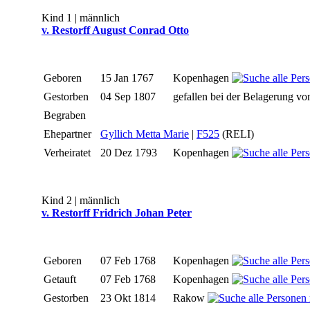
Kind 1 | männlich
v. Restorff August Conrad Otto
Geboren
15 Jan 1767
Kopenhagen
Gestorben
04 Sep 1807
gefallen bei der Belagerung 
Begraben
Ehepartner
Gyllich Metta Marie
|
F525
(RELI)
Verheiratet
20 Dez 1793
Kopenhagen
Kind 2 | männlich
v. Restorff Fridrich Johan Peter
Geboren
07 Feb 1768
Kopenhagen
Getauft
07 Feb 1768
Kopenhagen
Gestorben
23 Okt 1814
Rakow