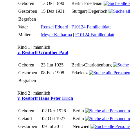
Geboren
13 Okt 1890
Berlin-Friedenau
Gestorben
15 Dez 1931
Stuttgart-Degerloch
Begraben
Vater
Renzel Eduard
|
F10124 Familienblatt
Mutter
Meyer Katharina
|
F10124 Familienblatt
Kind 1 | männlich
v. Restorff G?unther Paul
Geboren
23 Jun 1925
Berlin-Charlottenburg
Gestorben
08 Feb 1998
Erkelenz
Begraben
Kind 2 | männlich
v. Restorff Hans-Peter Erich
Geboren
02 Dez 1926
Berlin
Getauft
02 Okt 1927
Berlin
Gestorben
09 Jul 2011
Neuwied