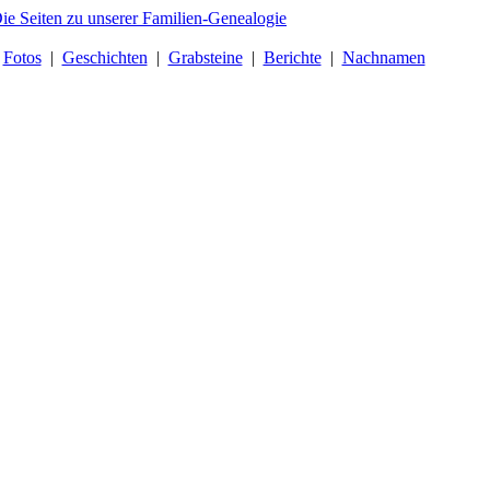
|
Fotos
|
Geschichten
|
Grabsteine
|
Berichte
|
Nachnamen