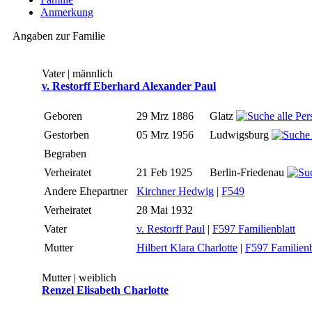
Anmerkung
Angaben zur Familie
Vater | männlich
v. Restorff Eberhard Alexander Paul
Geboren
29 Mrz 1886
Glatz
Gestorben
05 Mrz 1956
Ludwigsburg
Begraben
Verheiratet
21 Feb 1925
Berlin-Friedenau
Andere Ehepartner
Kirchner Hedwig
|
F549
Verheiratet
28 Mai 1932
Vater
v. Restorff Paul
|
F597 Familienblatt
Mutter
Hilbert Klara Charlotte
|
F597 Familienb
Mutter | weiblich
Renzel Elisabeth Charlotte