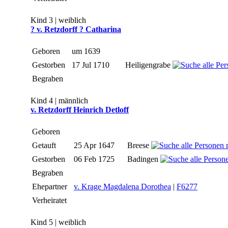
Kind 3 | weiblich
? v. Retzdorff ? Catharina
Geboren
um 1639
Gestorben
17 Jul 1710
Heiligengrabe
Begraben
Kind 4 | männlich
v. Retzdorff Heinrich Detloff
Geboren
Getauft
25 Apr 1647
Breese
Gestorben
06 Feb 1725
Badingen
Begraben
Ehepartner
v. Krage Magdalena Dorothea
|
F6277
Verheiratet
Kind 5 | weiblich