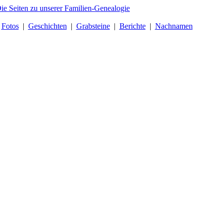
|
Fotos
|
Geschichten
|
Grabsteine
|
Berichte
|
Nachnamen