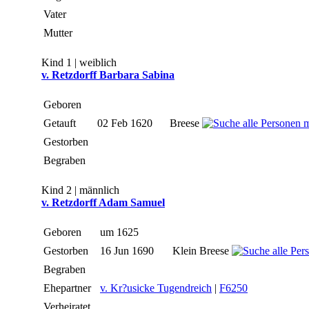
Vater
Mutter
Kind 1 | weiblich
v. Retzdorff Barbara Sabina
Geboren
Getauft
02 Feb 1620
Breese
Gestorben
Begraben
Kind 2 | männlich
v. Retzdorff Adam Samuel
Geboren
um 1625
Gestorben
16 Jun 1690
Klein Breese
Begraben
Ehepartner
v. Kr?usicke Tugendreich
|
F6250
Verheiratet