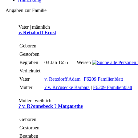
Angaben zur Familie
Vater | männlich
v. Retzdorff Ernst
Geboren
Gestorben
Begraben
03 Jan 1655
Weisen
Verheiratet
Vater
v. Retzdorff Adam
|
F6209 Familienblatt
Mutter
? v. Kr?usecke Barbara
|
F6209 Familienblatt
Mutter | weiblich
? v. R?onnebeck ? Margarethe
Geboren
Gestorben
Begraben