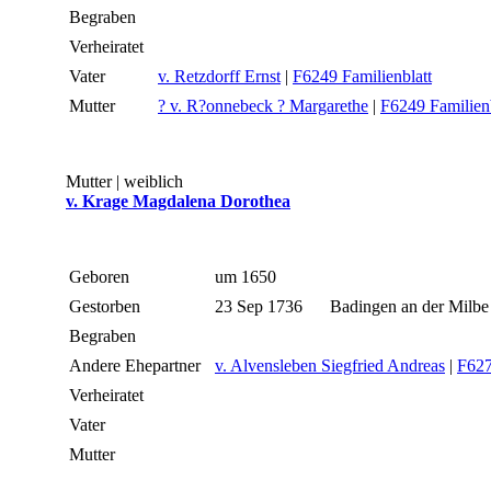
Begraben
Verheiratet
Vater
v. Retzdorff Ernst
|
F6249 Familienblatt
Mutter
? v. R?onnebeck ? Margarethe
|
F6249 Familienb
Mutter | weiblich
v. Krage Magdalena Dorothea
Geboren
um 1650
Gestorben
23 Sep 1736
Badingen an der Milbe
Begraben
Andere Ehepartner
v. Alvensleben Siegfried Andreas
|
F62
Verheiratet
Vater
Mutter