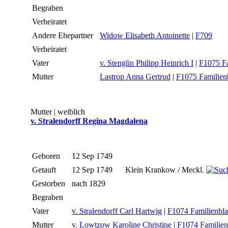
Begraben
Verheiratet
Andere Ehepartner
Widow Elisabeth Antoinette
|
F709
Verheiratet
Vater
v. Stenglin Philipp Heinrich I
|
F1075 Fa
Mutter
Lastrop Anna Gertrud
|
F1075 Familienb
Mutter | weiblich
v. Stralendorff Regina Magdalena
Geboren
12 Sep 1749
Getauft
12 Sep 1749
Klein Krankow / Meckl.
Gestorben
nach 1829
Begraben
Vater
v. Stralendorff Carl Hartwig
|
F1074 Familienbla
Mutter
v. Lowtzow Karoline Christine
|
F1074 Familien