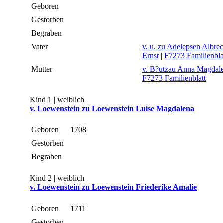
Geboren
Gestorben
Begraben
Vater
v. u. zu Adelepsen Albrec
Ernst
|
F7273 Familienbla
Mutter
v. B?utzau Anna Magdal
F7273 Familienblatt
Kind 1 | weiblich
v. Loewenstein zu Loewenstein Luise Magdalena
Geboren
1708
Gestorben
Begraben
Kind 2 | weiblich
v. Loewenstein zu Loewenstein Friederike Amalie
Geboren
1711
Gestorben