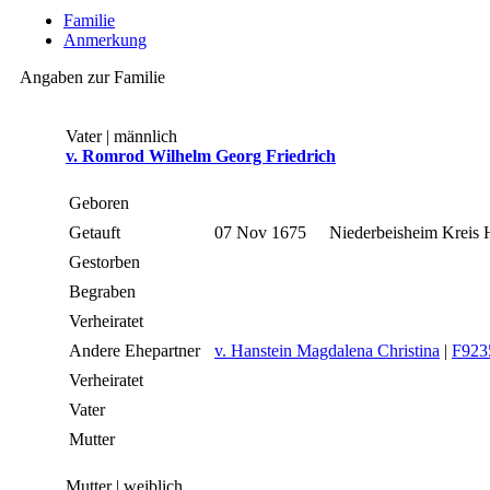
Familie
Anmerkung
Angaben zur Familie
Vater | männlich
v. Romrod Wilhelm Georg Friedrich
Geboren
Getauft
07 Nov 1675
Niederbeisheim Kreis
Gestorben
Begraben
Verheiratet
Andere Ehepartner
v. Hanstein Magdalena Christina
|
F923
Verheiratet
Vater
Mutter
Mutter | weiblich