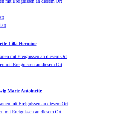
tt
latt
ette Lilla Hermine
wig Marie Antoinette