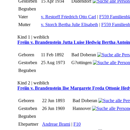
Gestorben
15 Apr 1934
Dudendorf
Begraben
Vater
v. Restorff Friedrich Otto Carl
|
F559 Familienbla
Mutter
v. Storch Bertha Julie Elisabeth
|
F559 Familienb
Kind 1 | weiblich
Freiin v. Brandenstein Jutta Luise Hedwig Bertha Antoin
Geboren
11 Feb 1892
Bad Doberan
Gestorben
25 Aug 1973
G?ottingen
Begraben
Kind 2 | weiblich
Freiin v. Brandenstein Ilse Margarete Freda Ottonie Hed
Geboren
22 Jun 1893
Bad Doberan
Gestorben
26 Jun 1969
Hannover
Begraben
Ehepartner
Andreae Brami
|
F10