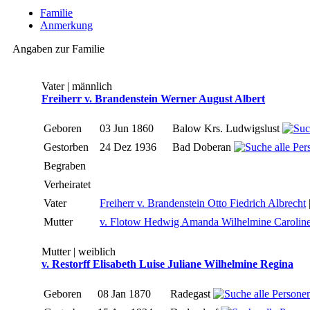
Familie
Anmerkung
Angaben zur Familie
Vater | männlich
Freiherr v. Brandenstein Werner August Albert
Geboren
03 Jun 1860
Balow Krs. Ludwigslust
Gestorben
24 Dez 1936
Bad Doberan
Begraben
Verheiratet
Vater
Freiherr v. Brandenstein Otto Fiedrich Albrecht
Mutter
v. Flotow Hedwig Amanda Wilhelmine Carolin
Mutter | weiblich
v. Restorff Elisabeth Luise Juliane Wilhelmine Regina
Geboren
08 Jan 1870
Radegast