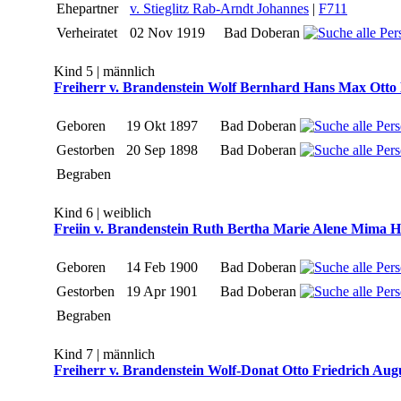
Ehepartner
v. Stieglitz Rab-Arndt Johannes
|
F711
Verheiratet
02 Nov 1919
Bad Doberan
Kind 5 | männlich
Freiherr v. Brandenstein Wolf Bernhard Hans Max Otto
Geboren
19 Okt 1897
Bad Doberan
Gestorben
20 Sep 1898
Bad Doberan
Begraben
Kind 6 | weiblich
Freiin v. Brandenstein Ruth Bertha Marie Alene Mima H
Geboren
14 Feb 1900
Bad Doberan
Gestorben
19 Apr 1901
Bad Doberan
Begraben
Kind 7 | männlich
Freiherr v. Brandenstein Wolf-Donat Otto Friedrich Aug