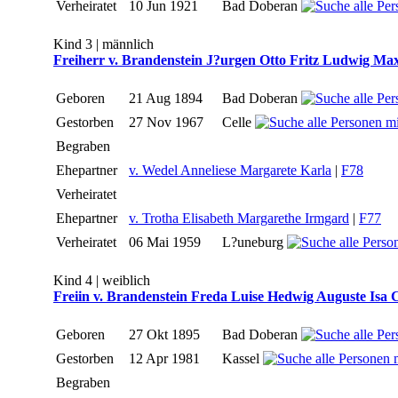
Verheiratet
10 Jun 1921
Bad Doberan
Kind 3 | männlich
Freiherr v. Brandenstein J?urgen Otto Fritz Ludwig Ma
Geboren
21 Aug 1894
Bad Doberan
Gestorben
27 Nov 1967
Celle
Begraben
Ehepartner
v. Wedel Anneliese Margarete Karla
|
F78
Verheiratet
Ehepartner
v. Trotha Elisabeth Margarethe Irmgard
|
F77
Verheiratet
06 Mai 1959
L?uneburg
Kind 4 | weiblich
Freiin v. Brandenstein Freda Luise Hedwig Auguste Isa C
Geboren
27 Okt 1895
Bad Doberan
Gestorben
12 Apr 1981
Kassel
Begraben