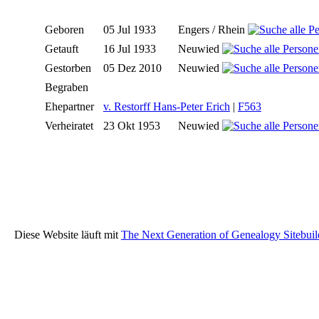
Geboren
05 Jul 1933
Engers / Rhein
Getauft
16 Jul 1933
Neuwied
Gestorben
05 Dez 2010
Neuwied
Begraben
Ehepartner
v. Restorff Hans-Peter Erich
|
F563
Verheiratet
23 Okt 1953
Neuwied
Diese Website läuft mit
The Next Generation of Genealogy Sitebuil