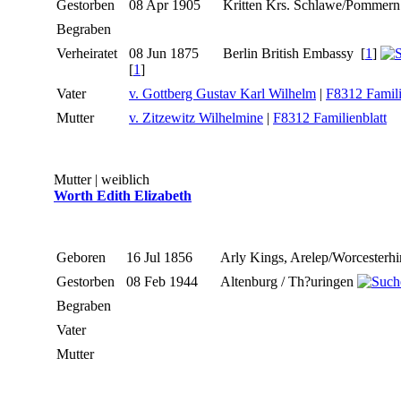
Gestorben
08 Apr 1905
Kritten Krs. Schlawe/Pommer
Begraben
Verheiratet
08 Jun 1875
Berlin British Embassy
[
1
]
[
1
]
Vater
v. Gottberg Gustav Karl Wilhelm
|
F8312 Famili
Mutter
v. Zitzewitz Wilhelmine
|
F8312 Familienblatt
Mutter | weiblich
Worth Edith Elizabeth
Geboren
16 Jul 1856
Arly Kings, Arelep/Worcesterh
Gestorben
08 Feb 1944
Altenburg / Th?uringen
Begraben
Vater
Mutter