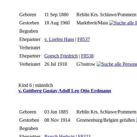
Geboren
11 Sep 1880
Reblin Krs. Schlawe/Pommer
Gestorben
18 Aug 1960
Marktbreit/Main
Begraben
Ehepartner
v. Loefen Hans
|
F8537
Verheiratet
Ehepartner
Goesch Friedrich
|
F8538
Verheiratet
26 Jul 1918
G?ustrow
Kind 6 | männlich
v. Gottberg Gustav Adolf Leo Otto Erdmann
Geboren
03 Jun 1885
Reblin Krs. Schlawe/Pommer
Gestorben
08 Nov 1914
Groenenburg/Belgien gefallen
Begraben
Ehepartner
Paasch Hedwig
|
F8323