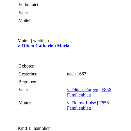
Verheiratet
Vater
Mutter
Mutter | weiblich
v. Ditten Catharina Maria
Geboren
Gestorben
nach 1667
Begraben
Vater
v. Ditten J?urgen
|
F856
Familienblatt
Mutter
v. Flotow Luise
|
F856
Familienblatt
Kind 1 | männlich