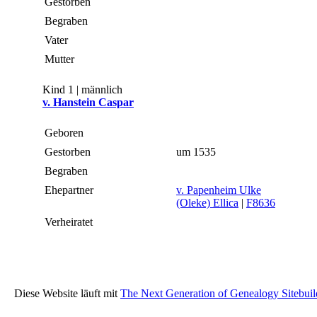
Gestorben
Begraben
Vater
Mutter
Kind 1 | männlich
v. Hanstein Caspar
Geboren
Gestorben
um 1535
Begraben
Ehepartner
v. Papenheim Ulke
(Oleke) Ellica
|
F8636
Verheiratet
Diese Website läuft mit
The Next Generation of Genealogy Sitebuil