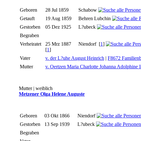
Geboren
28 Jul 1859
Schabow
Getauft
19 Aug 1859
Behren Lubchin
Gestorben
05 Dez 1925
L?ubeck
Begraben
Verheiratet
25 Mrz 1887
Niendorf
[
1
]
[
1
]
Vater
v. der L?uhe August Heinrich
|
F8672 Familienb
Mutter
v. Oertzen Maria Charlotte Johanna Adolphine 
Mutter | weiblich
Metzener Olga Helene Auguste
Geboren
03 Okt 1866
Niendorf
Gestorben
13 Sep 1939
L?ubeck
Begraben