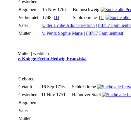
Gestorben
Begraben
15 Nov 1767
Braunschweig
Verheiratet
1748
[
1
]
Schlo?kirche
[
1
]
Vater
v. der L?uhe Adolf Friedrich
|
F8757 Familienbl
Mutter
v. Pentz Sophie Marie
|
F8757 Familienblatt
Mutter | weiblich
v. Knigge Freiin Hedwig Franziska
Geboren
Getauft
16 Sep 1716
Schlo?kirche
Gestorben
11 Nov 1751
Hannover Stadt
Begraben
Vater
Mutter