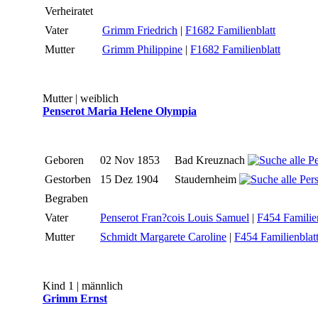
Verheiratet
Vater
Grimm Friedrich
|
F1682 Familienblatt
Mutter
Grimm Philippine
|
F1682 Familienblatt
Mutter | weiblich
Penserot Maria Helene Olympia
Geboren
02 Nov 1853
Bad Kreuznach
Gestorben
15 Dez 1904
Staudernheim
Begraben
Vater
Penserot Fran?cois Louis Samuel
|
F454 Familien
Mutter
Schmidt Margarete Caroline
|
F454 Familienblat
Kind 1 | männlich
Grimm Ernst