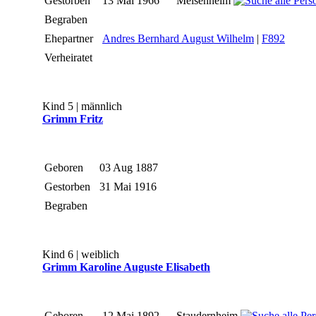
Gestorben
13 Mai 1966
Meisenheim
Begraben
Ehepartner
Andres Bernhard August Wilhelm
|
F892
Verheiratet
Kind 5 | männlich
Grimm Fritz
Geboren
03 Aug 1887
Gestorben
31 Mai 1916
Begraben
Kind 6 | weiblich
Grimm Karoline Auguste Elisabeth
Geboren
12 Mai 1892
Staudernheim