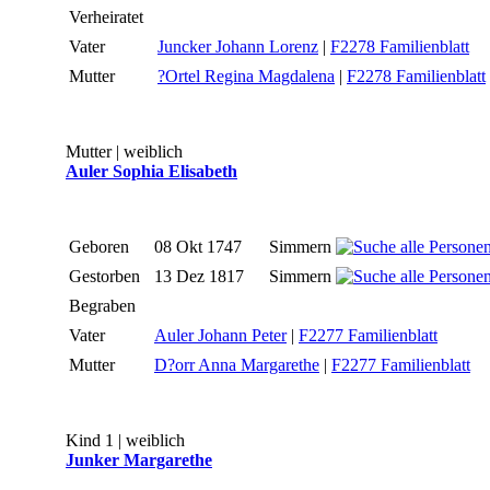
Verheiratet
Vater
Juncker Johann Lorenz
|
F2278 Familienblatt
Mutter
?Ortel Regina Magdalena
|
F2278 Familienblatt
Mutter | weiblich
Auler Sophia Elisabeth
Geboren
08 Okt 1747
Simmern
Gestorben
13 Dez 1817
Simmern
Begraben
Vater
Auler Johann Peter
|
F2277 Familienblatt
Mutter
D?orr Anna Margarethe
|
F2277 Familienblatt
Kind 1 | weiblich
Junker Margarethe