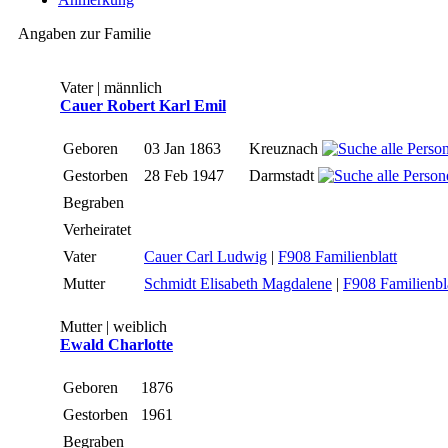
Angaben zur Familie
Vater | männlich
Cauer Robert Karl Emil
Geboren
03 Jan 1863
Kreuznach
Gestorben
28 Feb 1947
Darmstadt
Begraben
Verheiratet
Vater
Cauer Carl Ludwig
|
F908 Familienblatt
Mutter
Schmidt Elisabeth Magdalene
|
F908 Familienbl
Mutter | weiblich
Ewald Charlotte
Geboren
1876
Gestorben
1961
Begraben