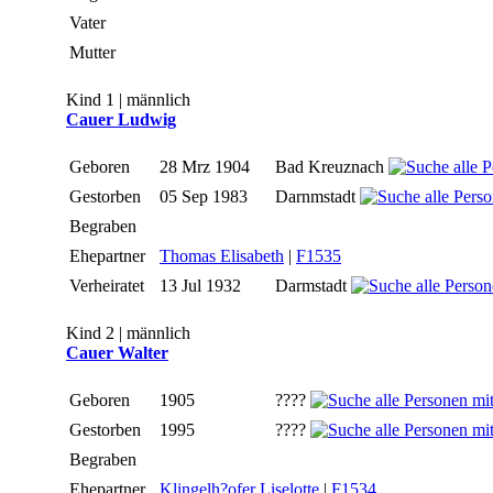
Vater
Mutter
Kind 1 | männlich
Cauer Ludwig
Geboren
28 Mrz 1904
Bad Kreuznach
Gestorben
05 Sep 1983
Darnmstadt
Begraben
Ehepartner
Thomas Elisabeth
|
F1535
Verheiratet
13 Jul 1932
Darmstadt
Kind 2 | männlich
Cauer Walter
Geboren
1905
????
Gestorben
1995
????
Begraben
Ehepartner
Klingelh?ofer Liselotte
|
F1534